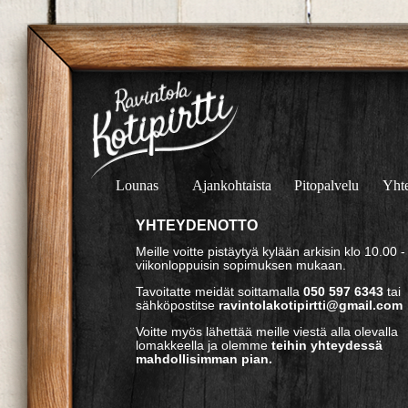
Lounas
Ajankohtaista
Pitopalvelu
Yht
YHTEYDENOTTO
Meille voitte pistäytyä kylään arkisin klo 10.00 -
viikonloppuisin sopimuksen mukaan.
Tavoitatte meidät soittamalla
050 597 6343
tai
sähköpostitse
ravintolakotipirtti@gmail.com
Voitte myös lähettää meille viestä alla olevalla
lomakkeella ja olemme
teihin yhteydessä
mahdollisimman pian.